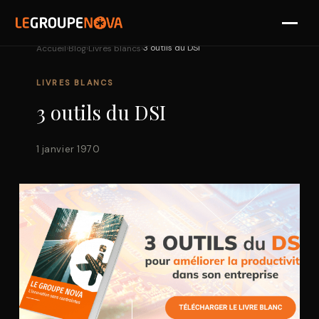
›
›
›
3 outils du DSI
Accueil
Blog
Livres blancs
SOLUTIONS
LIVRES BLANCS
PARTENAIRES
3 outils du DSI
RÉFÉRENCES
1 janvier 1970
NOVA
DIAGNOSTIC