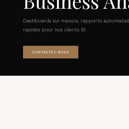
Business An
Dashboards sur mesure, rapports automatisés
rapides pour nos clients BI.
CONTACTEZ-NOUS
01