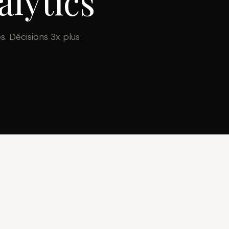
alytics
. Décisions 3x plus
02