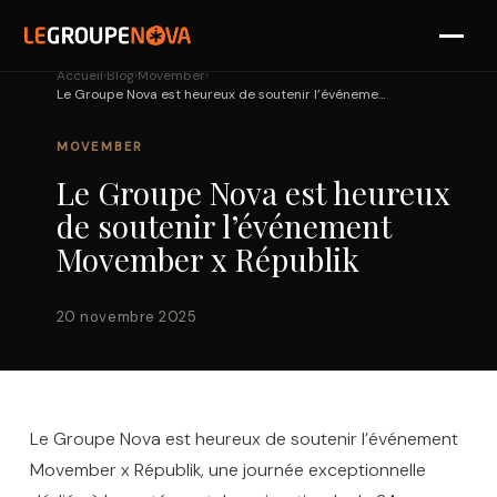
›
›
›
Accueil
Blog
Movember
Le Groupe Nova est heureux de soutenir l’événement Movember x Républik
SOLUTIONS
MOVEMBER
PARTENAIRES
Le Groupe Nova est heureux
RÉFÉRENCES
de soutenir l’événement
Movember x Républik
NOVA
20 novembre 2025
DIAGNOSTIC
Le Groupe Nova est heureux de soutenir l’événement
Movember x Républik, une journée exceptionnelle