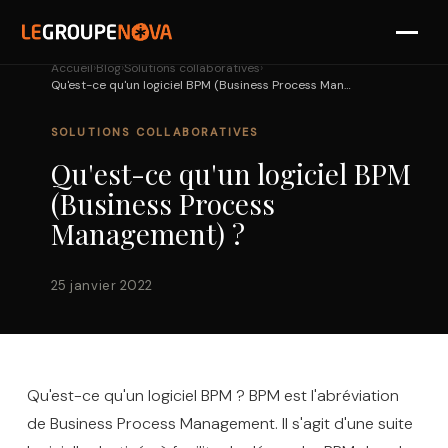
›
›
›
Accueil
Blog
Solutions collaboratives
Qu'est-ce qu'un logiciel BPM (Business Process Management) ?
SOLUTIONS
SOLUTIONS COLLABORATIVES
PARTENAIRES
Qu'est-ce qu'un logiciel BPM
RÉFÉRENCES
(Business Process
Management) ?
NOVA
25 janvier 2022
DIAGNOSTIC
Qu'est-ce qu'un logiciel BPM ? BPM est l'abréviation
de Business Process Management. Il s'agit d'une suite