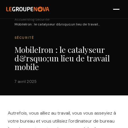
›
›
›
Accueil
Blog
Sécurité
MobileIron : le catalyseur d&rsquo;un lieu de travail mobile
SOLUTIONS
SÉCURITÉ
PARTENAIRES
MobileIron : le catalyseur
RÉFÉRENCES
d&rsquo;un lieu de travail
mobile
NOVA
7 avril 2025
DIAGNOSTIC
Autrefois, vous alliez au travail, vous vous asseyiez à
votre bureau et vous utilisiez l'ordinateur de bureau