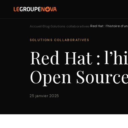
›
›
›
Red Hat : l’histoire d’
Accueil
Blog
Solutions collaboratives
SOLUTIONS
SOLUTIONS COLLABORATIVES
PARTENAIRES
Red Hat : l’h
RÉFÉRENCES
NOVA
Open Sourc
25 janvier 2025