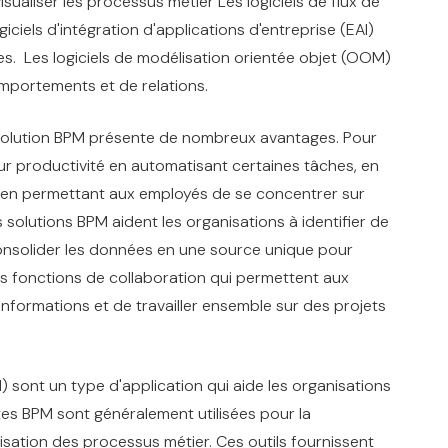
sualiser les processus métier Les logiciels de flux de
iciels d'intégration d'applications d'entreprise (EAI)
ses. Les logiciels de modélisation orientée objet (OOM)
omportements et de relations.
'une solution BPM présente de nombreux avantages. Pour
eur productivité en automatisant certaines tâches, en
et en permettant aux employés de se concentrer sur
s solutions BPM aident les organisations à identifier de
consolider les données en une source unique pour
es fonctions de collaboration qui permettent aux
nformations et de travailler ensemble sur des projets
) sont un type d'application qui aide les organisations
ites BPM sont généralement utilisées pour la
misation des processus métier. Ces outils fournissent