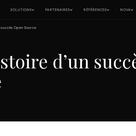
SOLUTIONS
PARTENAIRES
RÉFÉRENCES
NOVA
un succès Open Source
istoire d’un succ
e
DIAGNOSTIC