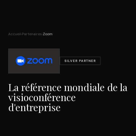
Accueil
›
Partenaires
›
Zoom
SILVER PARTNER
La référence mondiale de la
visioconférence
d'entreprise