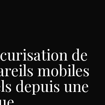
écurisation de
areils mobiles
ls depuis une
ue