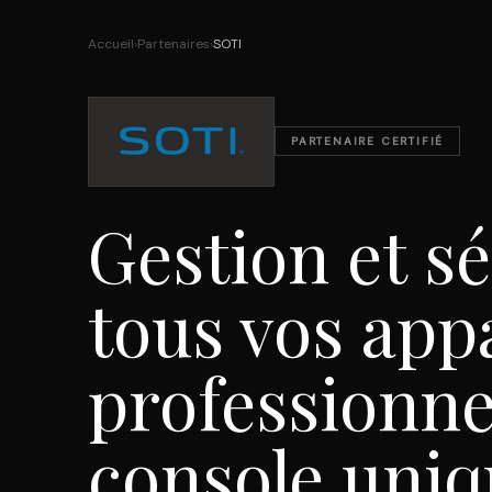
Accueil
›
Partenaires
›
SOTI
PARTENAIRE CERTIFIÉ
Gestion et s
tous vos app
professionne
console uniq